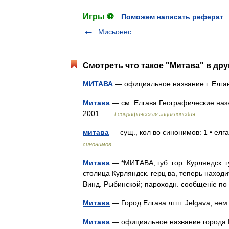
Игры ⚽
Поможем написать реферат
Мисьонес
Смотреть что такое "Митава" в дру
МИТАВА
— официальное название г. Елга
Митава
— см. Елгава Географические наз
2001 …
Географическая энциклопедия
митава
— сущ., кол во синонимов: 1 • ел
синонимов
Митава
— *МИТАВА, губ. гор. Курляндск. гу
столица Курляндск. герц ва, теперь находи
Винд. Рыбинской; пароходн. сообщеніе 
Митава
— Город Елгава лтш. Jelgava, нем
Митава
— официальное название города Е