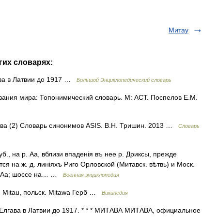
Митау
гих словарях:
ва в Латвии до 1917 …
Большой Энциклопедический словарь
вания мира: Топонимический словарь. М: АСТ. Поспелов Е.М.
гава (2) Словарь синонимов ASIS. В.Н. Тришин. 2013 …
Словарь
б., на р. Аа, вблизи впаденія въ нее р. Дриксы, прежде
тся на ж. д. линіяхъ Риго Орловской (Митавск. вѣтвь) и Моск.
по Аа; шоссе на… …
Военная энциклопедия
. Mitau, польск. Mitawa Герб …
Википедия
лгава в Латвии до 1917. * * * МИТАВА МИТАВА, официальное