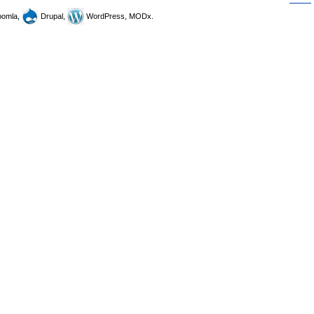
omla,
Drupal,
WordPress, MODx.