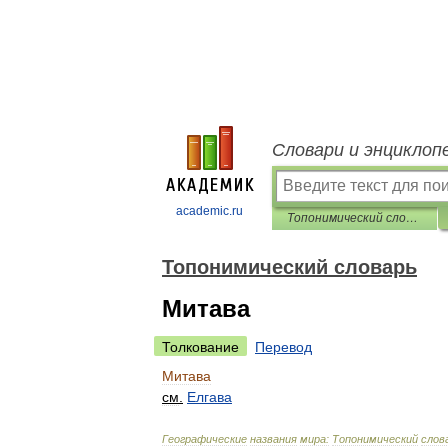
Словари и энциклоп
academic.ru
Топонимический словарь
Топонимический словарь
Митава
Толкование
Перевод
Митава
см
.
Елгава
Географические
названия
мира:
Топонимический
слов