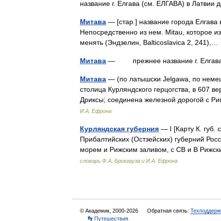
название г. Елгава (см. ЕЛГАВА) в Латви
Митава
— [стар.] название города Елгава в
Непосредственно из нем. Мitau, которое из л
менять (Эндзелин, Balticoslavica 2, 241)
Митава
— прежнее название г. Елгава
Митава
— (по латышски Jelgawa, по немец
столица Курляндского герцогства, в 607 ве
Дриксы; соединена железной дорогой с Р
И.А. Ефрона
Курляндская губерния
— I [Карту К. губ. 
Прибалтийских (Остзейских) губерний Росс
морем и Рижским заливом, с СВ и В Риж
словарь Ф.А. Брокгауза и И.А. Ефрона
© Академик, 2000-2026
Обратная связь:
Техподдерж
👣 Путешествия