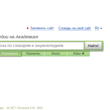
Запомнить сайт
Словарь на свой сайт
RU
едии на Академике
Найти!
Толкования
Переводы
Книги
Игры ⚽
арь
. -
М:
АСТ
.
Поспелов
Е
.
М
.
.
2001
.