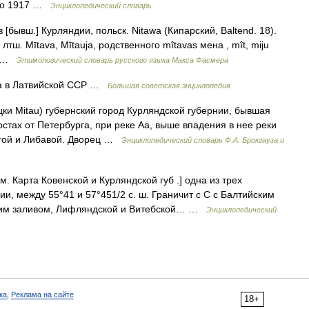
и до 1917 …
Энциклопедический словарь
 [бывш.] Курляндии, польск. Nitawa (Кипарский, Baltend. 18).
тш. Мītаvа, Мītаujа, родственного mîtavas мена , mît, miju
,… …
Этимологический словарь русского языка Макса Фасмера
 в Латвийской ССР …
Большая советская энциклопедия
ки Mitau) губернский город Курляндской губернии, бывшая
рстах от Петербурга, при реке Аа, выше впадения в нее реки
игой и Либавой. Дворец …
Энциклопедический словарь Ф.А. Брокгауза и
см. Карта Ковенской и Курляндской губ .] одна из трех
ии, между 55°41 и 57°451/2 с. ш. Граничит с С с Балтийским
ским заливом, Лифляндской и Витебской… …
Энциклопедический
ка
,
Реклама на сайте
18+